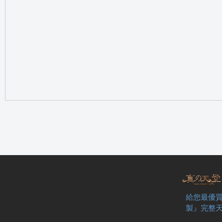
の
天
給您最優質
製』完整