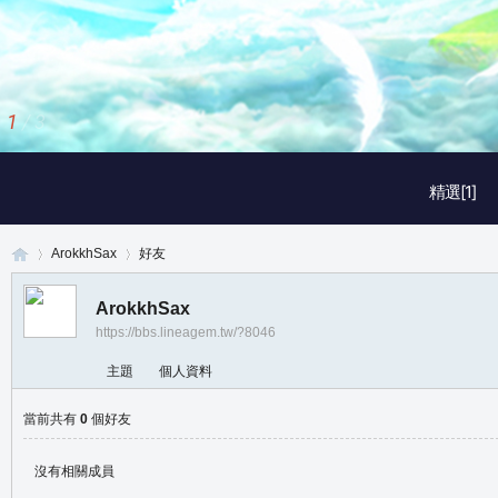
1
/
3
精選[1]
ArokkhSax
好友
ArokkhSax
https://bbs.lineagem.tw/?8046
真
›
›
主題
個人資料
當前共有
0
個好友
沒有相關成員