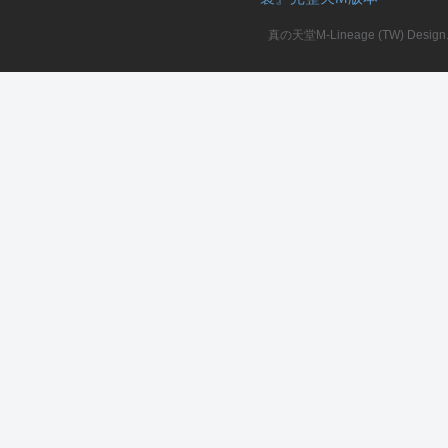
真の天堂M-Lineage (TW) Design. A