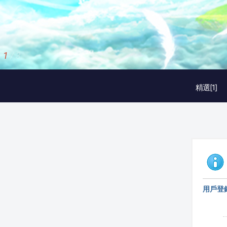
1
/
3
精選[1]
用戶登