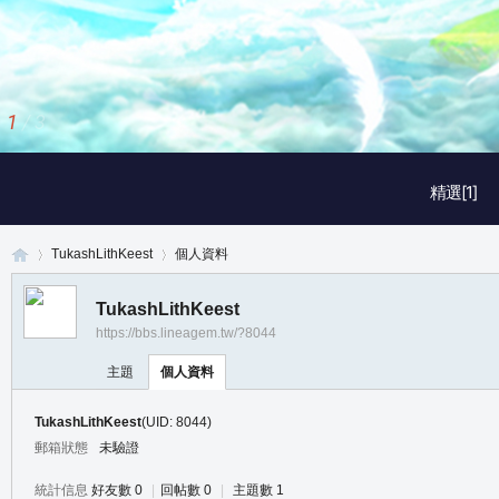
1
/
3
精選[1]
TukashLithKeest
個人資料
TukashLithKeest
https://bbs.lineagem.tw/?8044
真
›
›
主題
個人資料
TukashLithKeest
(UID: 8044)
郵箱狀態
未驗證
統計信息
好友數 0
|
回帖數 0
|
主題數 1