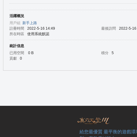
活躍概況
の
用戶組
新手上路
註冊時間
2022-5-16 14:49
最後訪問
2022-5-16
所在時區
使用系統默認
統計信息
已用空間
0 B
積分
5
貢獻
0
天
給您最優質 最平衡的遊戲環