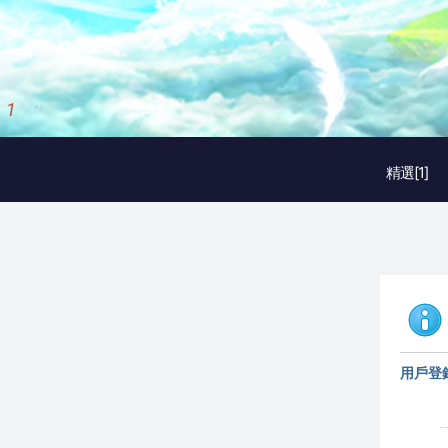
1
/
3
精選[1]
用戶登