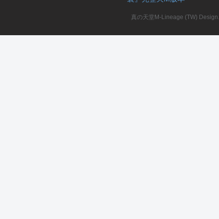
真の天堂M-Lineage (TW) Design. A