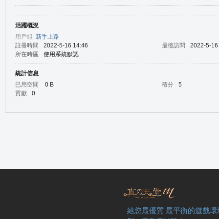
活躍概況
の
用戶組
新手上路
註冊時間
2022-5-16 14:46
最後訪問
2022-5-16
所在時區
使用系統默認
統計信息
已用空間
0 B
積分
5
貢獻
0
天
給您最優質 最平衡的遊戲環