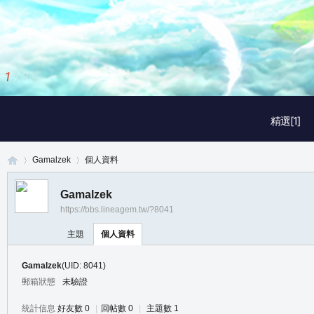
1
/
3
精選[1]
Gamalzek
個人資料
Gamalzek
https://bbs.lineagem.tw/?8041
真
›
›
主題
個人資料
Gamalzek
(UID: 8041)
郵箱狀態
未驗證
統計信息
好友數 0
|
回帖數 0
|
主題數 1