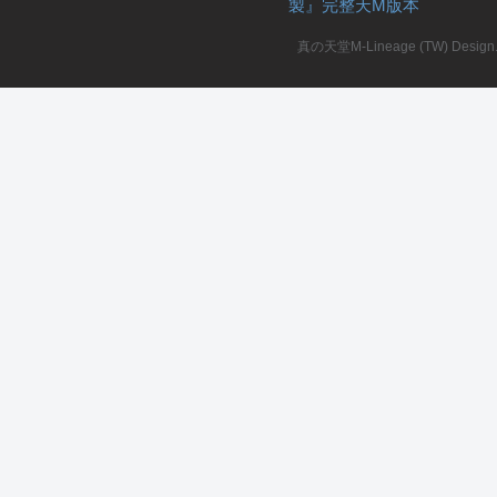
製』完整天M版本
堂
真の天堂M-Lineage (TW) Design. A
M
全