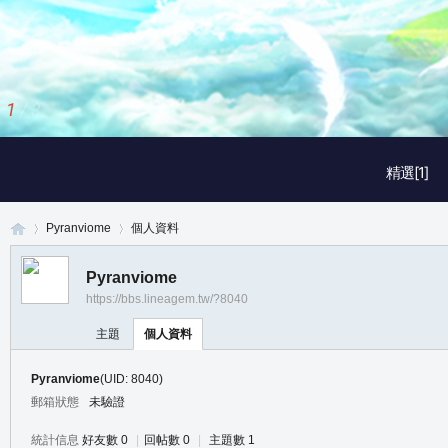
1
/
3
精選[1]
Pyranviome
個人資料
Pyranviome
https://bbs.lineagem.tw/?8040
真
›
›
主題
個人資料
Pyranviome
(UID: 8040)
郵箱狀態
未驗證
統計信息
好友數 0
|
回帖數 0
|
主題數 1