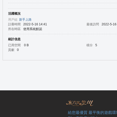
活躍概況
の
用戶組
新手上路
註冊時間
2022-5-16 14:41
最後訪問
2022-5-16
所在時區
使用系統默認
統計信息
已用空間
0 B
積分
5
貢獻
0
天
給您最優質 最平衡的遊戲環