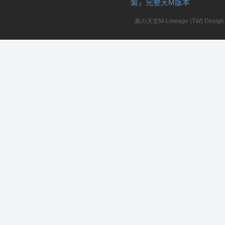
製』完整天M版本
堂
真の天堂M-Lineage (TW) Design. A
M
全