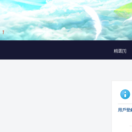
1
/
3
精選[1]
用戶登