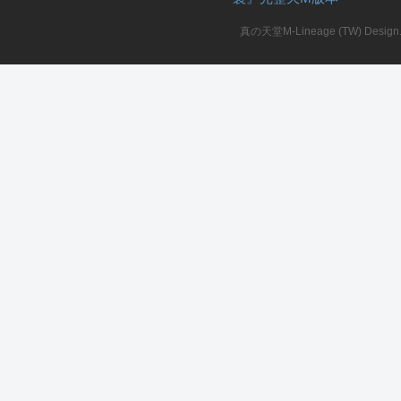
真の天堂M-Lineage (TW) Design. A