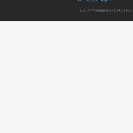
真の天堂M-Lineage (TW) Design. A