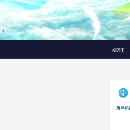
1
/
3
精選[1]
用戶登