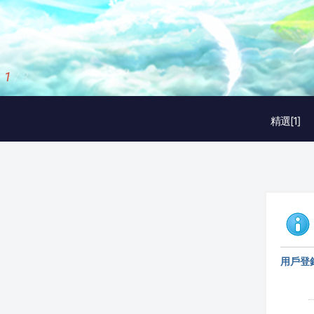
2
/
3
精選[1]
用戶登