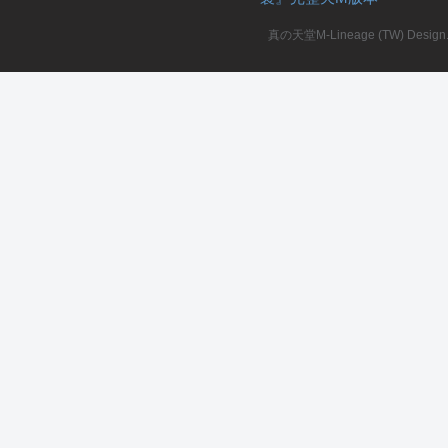
真の天堂M-Lineage (TW) Design. A