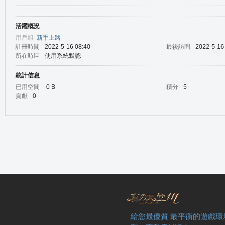
活躍概況
の
用戶組
新手上路
註冊時間
2022-5-16 08:40
最後訪問
2022-5-16
所在時區
使用系統默認
統計信息
已用空間
0 B
積分
5
貢獻
0
天
給您最優質 最平衡的遊戲環