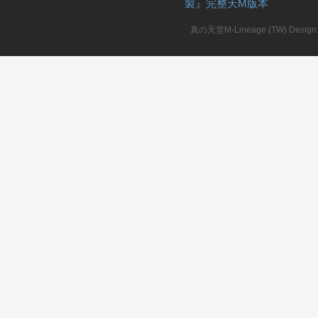
製』完整天M版本
堂
真の天堂M-Lineage (TW) Design. A
M
全