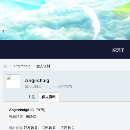
1
/
3
精選[1]
Angirchaig
個人資料
Angirchaig
https://bbs.lineagem.tw/?7975
真
›
›
主題
個人資料
Angirchaig
(UID: 7975)
郵箱狀態
未驗證
統計信息
好友數 0
|
回帖數 0
|
主題數 1