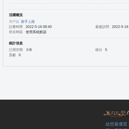
活躍概況
の
用戶組
新手上路
註冊時間
2022-5-16 08:40
最後訪問
2022-5-16
所在時區
使用系統默認
統計信息
已用空間
0 B
積分
5
貢獻
0
天
給您最優質