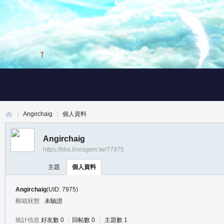
1
/
3
Angirchaig
個人資料
Angirchaig
https://bbs.lineagem.tw/?7975
真
›
›
主題
個人資料
Angirchaig
(UID: 7975)
郵箱狀態
未驗證
統計信息
好友數 0
|
回帖數 0
|
主題數 1