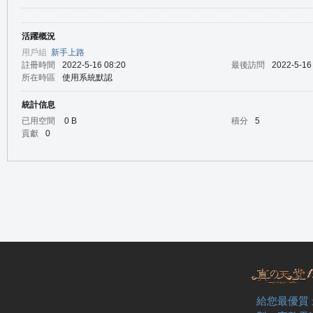
活躍概況
の
用戶組
新手上路
註冊時間
2022-5-16 08:20
最後訪問
2022-5-16
所在時區
使用系統默認
統計信息
已用空間
0 B
積分
5
貢獻
0
天
給您最優質