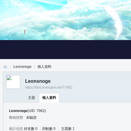
1
/
3
Leonsnoge
個人資料
Leonsnoge
https://bbs.lineagem.tw/?7962
真
›
›
主題
個人資料
Leonsnoge
(UID: 7962)
郵箱狀態
未驗證
統計信息
好友數 0
|
回帖數 0
|
主題數 1