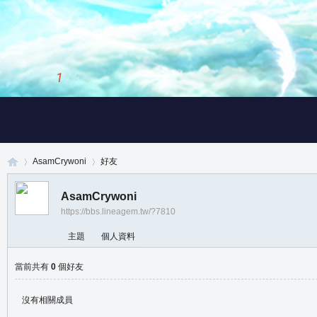
1
/
3
AsamCrywoni
好友
AsamCrywoni
https://bbs.lineagem.tw/?7810
真
›
›
主題
個人資料
當前共有
0
個好友
沒有相關成員