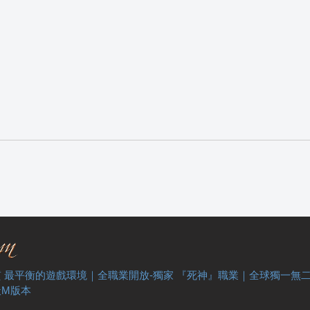
 最平衡的遊戲環境｜全職業開放-獨家 『死神』職業｜全球獨一無
天M版本