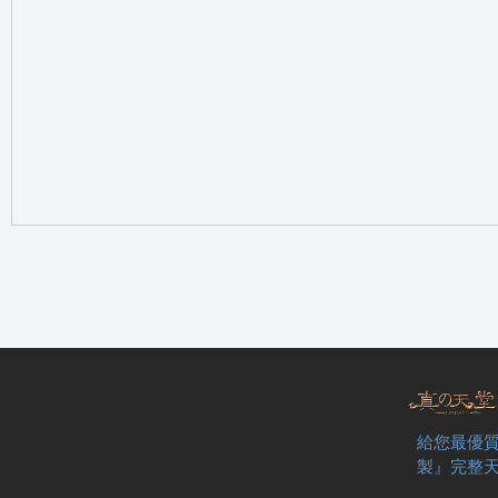
の
天
給您最優質
製』完整