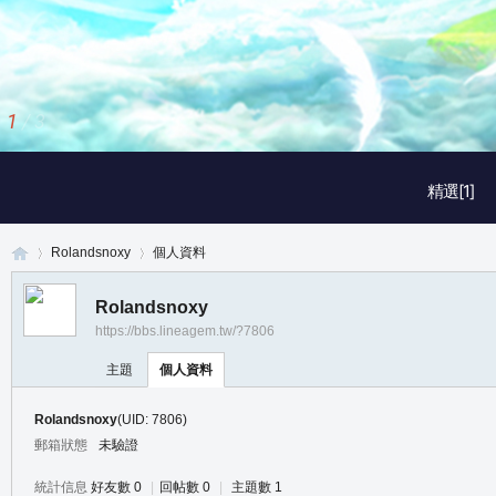
1
/
3
精選[1]
Rolandsnoxy
個人資料
Rolandsnoxy
https://bbs.lineagem.tw/?7806
真
›
›
主題
個人資料
Rolandsnoxy
(UID: 7806)
郵箱狀態
未驗證
統計信息
好友數 0
|
回帖數 0
|
主題數 1