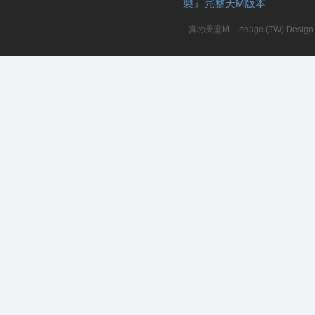
製』完整天M版本
堂
真の天堂M-Lineage (TW) Design. A
M
全