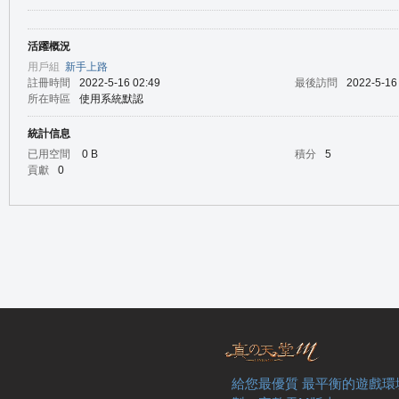
活躍概況
の
用戶組
新手上路
註冊時間
2022-5-16 02:49
最後訪問
2022-5-16
所在時區
使用系統默認
統計信息
已用空間
0 B
積分
5
貢獻
0
天
給您最優質 最平衡的遊戲環