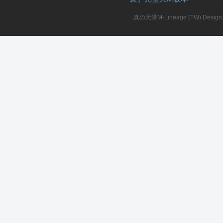
真の天堂M-Lineage (TW) Design. A