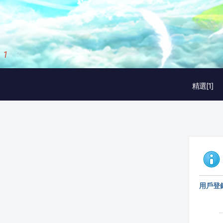
1
/
3
精選[1]
用戶登