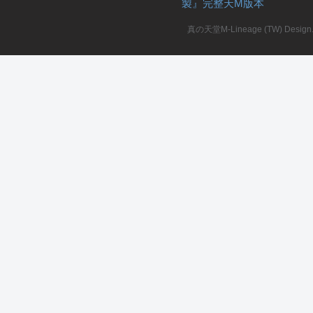
製』完整天M版本
堂
真の天堂M-Lineage (TW) Design. A
M
全