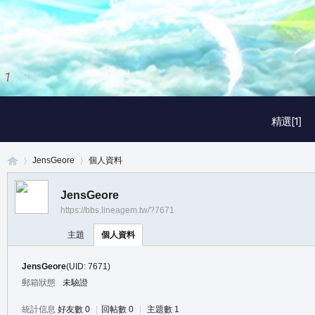
1
/
3
精選[1]
JensGeore
個人資料
JensGeore
https://bbs.lineagem.tw/?7671
真
›
›
主題
個人資料
JensGeore
(UID: 7671)
郵箱狀態
未驗證
統計信息
好友數 0
|
回帖數 0
|
主題數 1