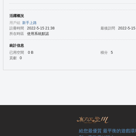
活躍概況
の
用戶組
新手上路
註冊時間
2022-5-15 21:38
最後訪問
2022-5-15
所在時區
使用系統默認
統計信息
已用空間
0 B
積分
5
貢獻
0
天
給您最優質 最平衡的遊戲環