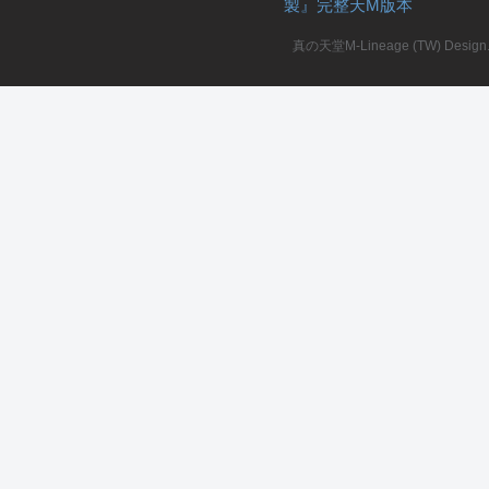
製』完整天M版本
堂
真の天堂M-Lineage (TW) Design. A
M
全