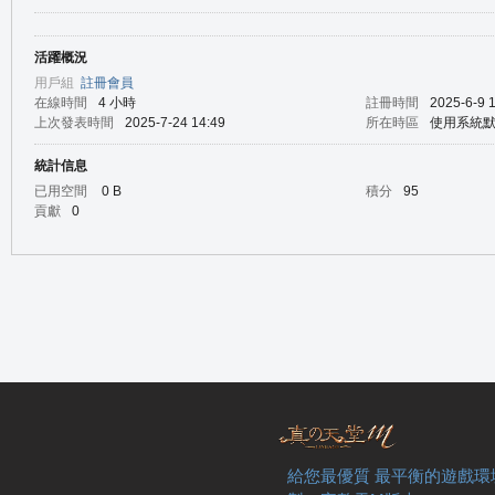
活躍概況
の
用戶組
註冊會員
在線時間
4 小時
註冊時間
2025-6-9 
上次發表時間
2025-7-24 14:49
所在時區
使用系統
統計信息
已用空間
0 B
積分
95
貢獻
0
天
給您最優質 最平衡的遊戲環