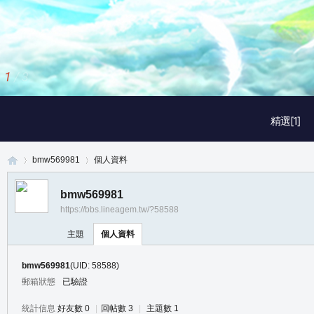
1
/
3
精選[1]
bmw569981
個人資料
bmw569981
https://bbs.lineagem.tw/?58588
真
›
›
主題
個人資料
bmw569981
(UID: 58588)
郵箱狀態
已驗證
統計信息
好友數 0
|
回帖數 3
|
主題數 1