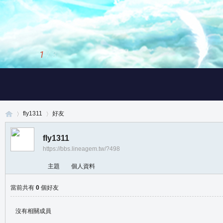
1
/
3
fly1311
好友
fly1311
https://bbs.lineagem.tw/?498
真
›
›
主題
個人資料
當前共有
0
個好友
沒有相關成員