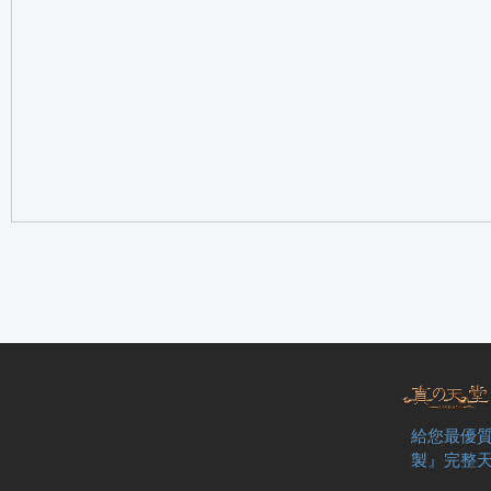
の
天
給您最優質
製』完整