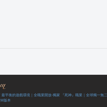
 最平衡的遊戲環境｜全職業開放-獨家 『死神』職業｜全球獨一無
天M版本