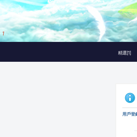
2
/
3
精選[1]
用戶登