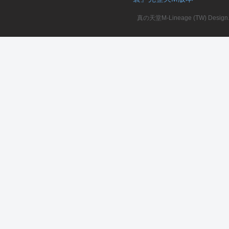
真の天堂M-Lineage (TW) Design. A