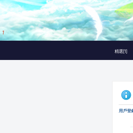
1
/
3
精選[1]
用戶登