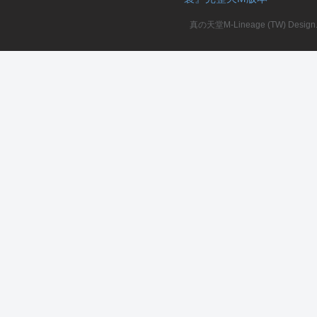
真の天堂M-Lineage (TW) Design. A