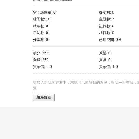
空間訪問量: 0
好友數: 0
帖子數: 10
主題數: 7
精華數: 0
記錄數: 0
日誌數: 0
相冊數: 0
分享數: 0
已用空間: 0 B
積分: 262
威望: 0
金錢: 252
貢獻: 0
買家信用: 0
賣家信用: 0
請加入到我的好友中，您就可以瞭解我的近況，與我一起交流，
繫
加為好友