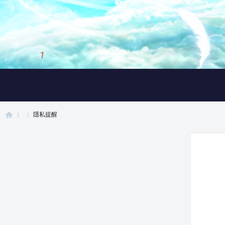
1
/
3
隱私提醒
真
›
›