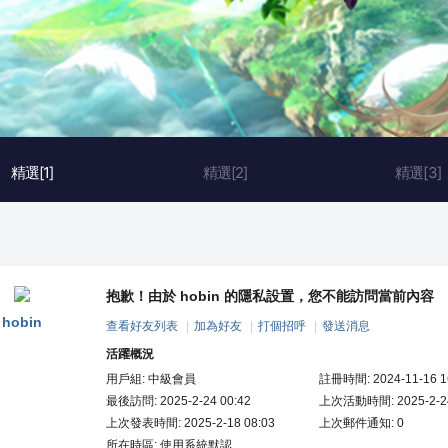
精選[1]
精選[2]
精選[3]
抱歉！由於 hobin 的隱私設置，您不能訪問當前內容
hobin
查看好友列表
|
加為好友
|
打個招呼
|
發送消息
活躍概況
用戶組:
中級會員
註冊時間: 2024-11-16 1
最後訪問: 2025-2-24 00:42
上次活動時間: 2025-2-24
上次發表時間: 2025-2-18 08:03
上次郵件通知: 0
所在時區: 使用系統默認