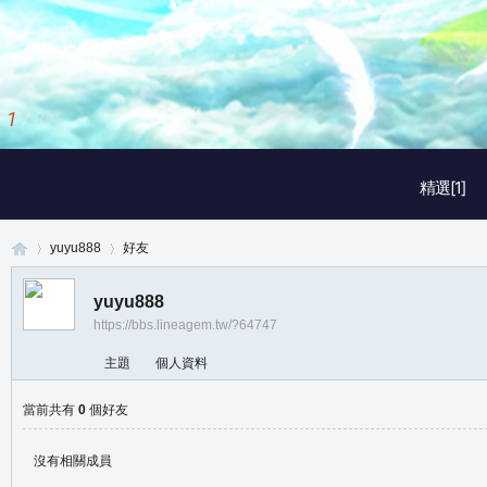
2
/
3
精選[1]
yuyu888
好友
yuyu888
https://bbs.lineagem.tw/?64747
真
›
›
主題
個人資料
當前共有
0
個好友
沒有相關成員