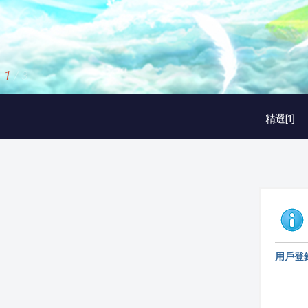
1
/
3
精選[1]
用戶登