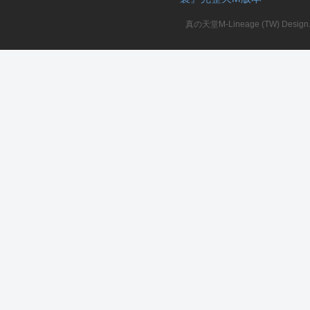
真の天堂M-Lineage (TW) Design. A