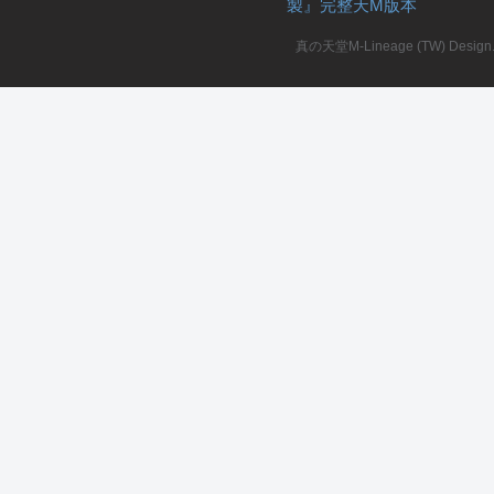
製』完整天M版本
堂
真の天堂M-Lineage (TW) Design. A
M
全