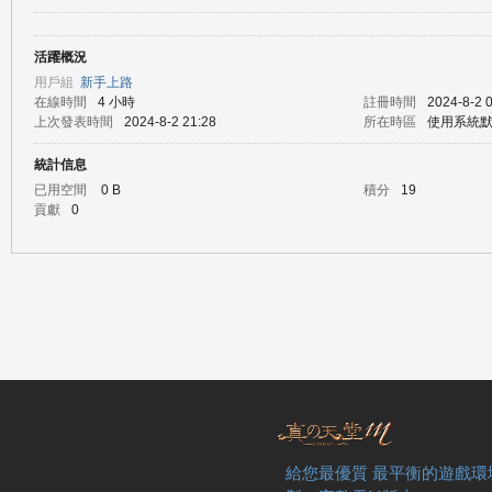
活躍概況
の
用戶組
新手上路
在線時間
4 小時
註冊時間
2024-8-2 
上次發表時間
2024-8-2 21:28
所在時區
使用系統
統計信息
已用空間
0 B
積分
19
貢獻
0
天
給您最優質 最平衡的遊戲環