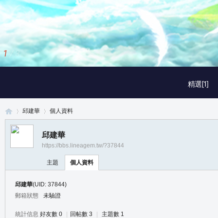
2
/
3
精選[1]
邱建華
個人資料
邱建華
https://bbs.lineagem.tw/?37844
真
›
›
主題
個人資料
邱建華
(UID: 37844)
郵箱狀態
未驗證
統計信息
好友數 0
|
回帖數 3
|
主題數 1