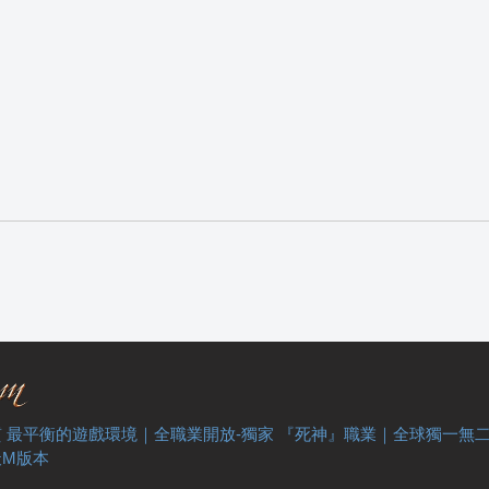
 最平衡的遊戲環境｜全職業開放-獨家 『死神』職業｜全球獨一無
天M版本