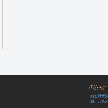
の
天
給您最優質
製』完整