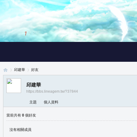
1
/
3
邱建華
好友
邱建華
https://bbs.lineagem.tw/?37844
真
›
›
主題
個人資料
當前共有
0
個好友
沒有相關成員