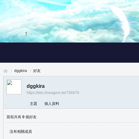
1
/
3
dggkira
好友
dggkira
https://bbs.lineagem.tw/?36979
真
›
›
主題
個人資料
當前共有
0
個好友
沒有相關成員