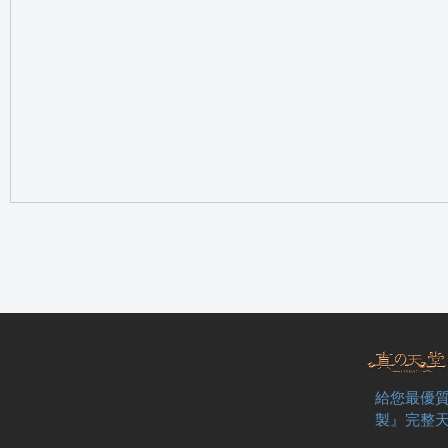
の
天
給您最優質
製』完整