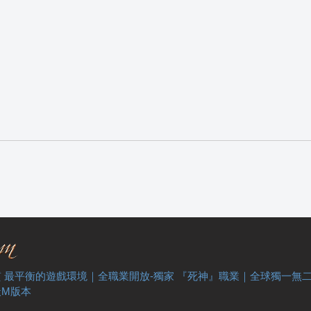
 最平衡的遊戲環境｜全職業開放-獨家 『死神』職業｜全球獨一無
天M版本