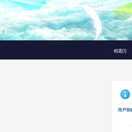
2
/
3
精選[1]
用戶登