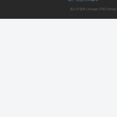
真の天堂M-Lineage (TW) Design. A