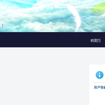
1
/
3
精選[1]
用戶登