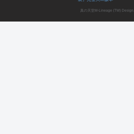
真の天堂M-Lineage (TW) Design. A