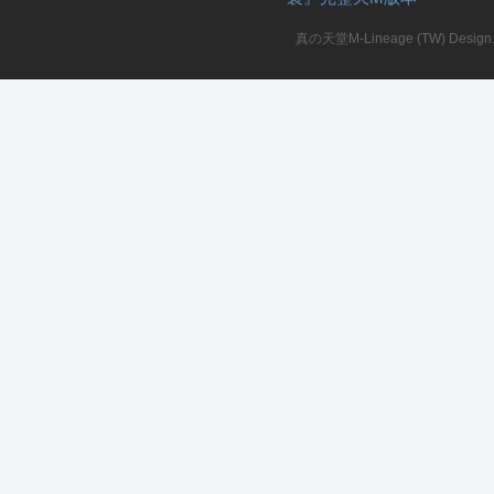
真の天堂M-Lineage (TW) Design. A