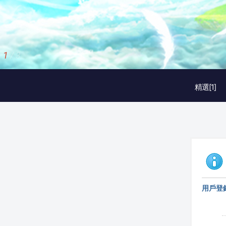
1
/
3
精選[1]
用戶登