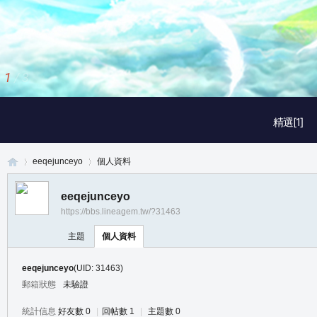
2
/
3
精選[1]
eeqejunceyo
個人資料
eeqejunceyo
https://bbs.lineagem.tw/?31463
真
›
›
主題
個人資料
eeqejunceyo
(UID: 31463)
郵箱狀態
未驗證
統計信息
好友數 0
|
回帖數 1
|
主題數 0