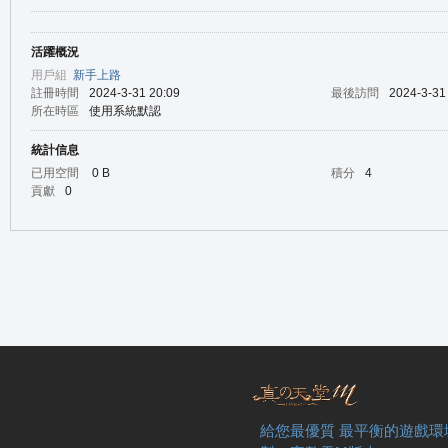
活躍概況
の
用戶組
新手上路
註冊時間
2024-3-31 20:09
最後訪問
2024-3-31
所在時區
使用系統默認
統計信息
已用空間
0 B
積分
4
貢獻
0
天
給您最優質 最平衡的遊戲環