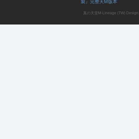
製』完整天M版本
堂
真の天堂M-Lineage (TW) Design. A
M
全