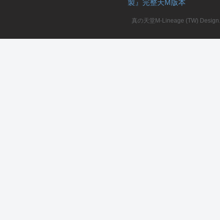
製』完整天M版本
堂
真の天堂M-Lineage (TW) Design. A
M
全