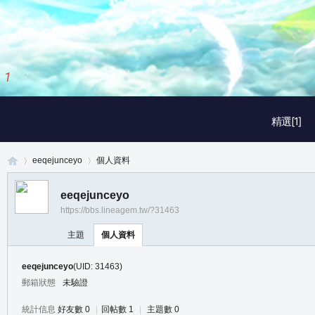
1
/
3
精選[1]
eeqejunceyo
個人資料
eeqejunceyo
https://bbs.lineagem.tw/?31463
真
›
›
主題
個人資料
eeqejunceyo
(UID: 31463)
郵箱狀態
未驗證
統計信息
好友數 0
|
回帖數 1
|
主題數 0