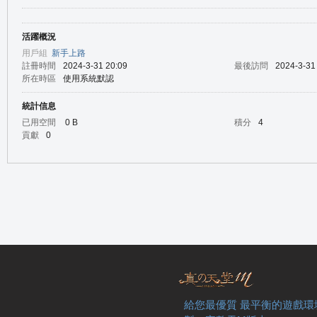
活躍概況
の
用戶組
新手上路
註冊時間
2024-3-31 20:09
最後訪問
2024-3-31
所在時區
使用系統默認
統計信息
已用空間
0 B
積分
4
貢獻
0
天
給您最優質 最平衡的遊戲環