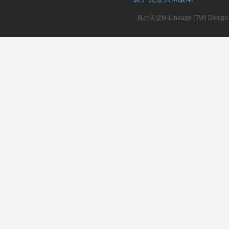
真の天堂M-Lineage (TW) Design. A