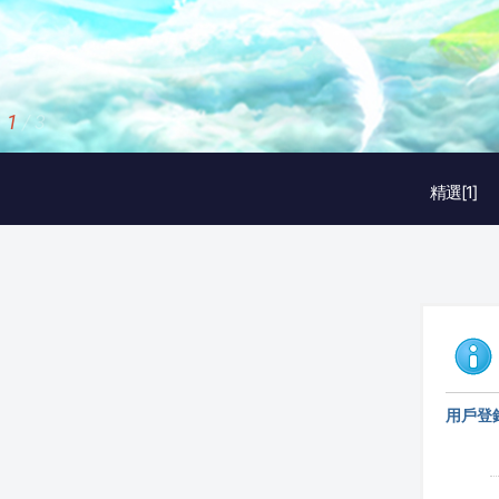
1
/
3
精選[1]
用戶登