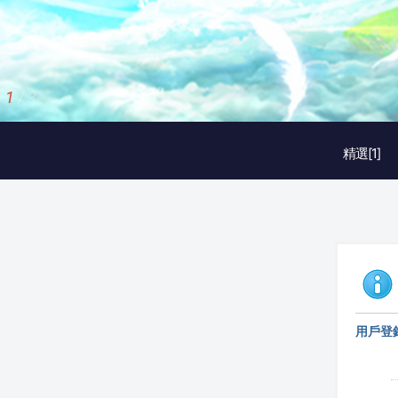
1
/
3
精選[1]
用戶登