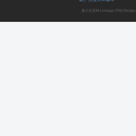
真の天堂M-Lineage (TW) Design. A