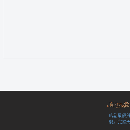
の
天
給您最優質
製』完整