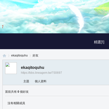
1
/
3
精選[1]
ekaqitoquhu
好友
ekaqitoquhu
https://bbs.lineagem.tw/?30697
真
›
›
主題
個人資料
當前共有
0
個好友
沒有相關成員