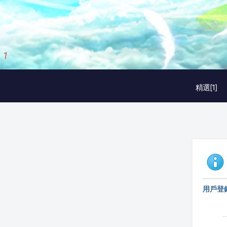
1
/
3
精選[1]
用戶登