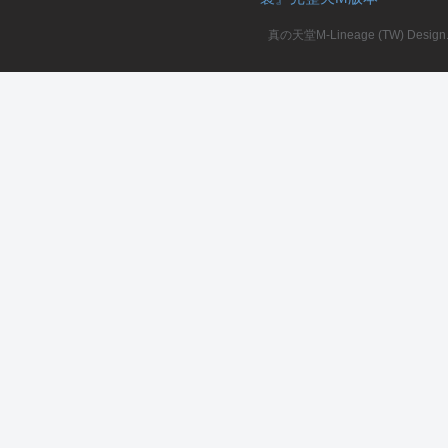
真の天堂M-Lineage (TW) Design. A