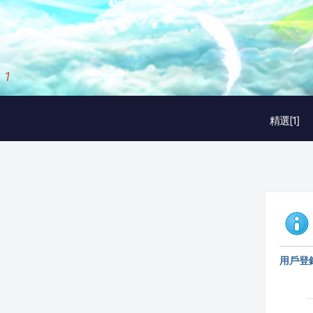
2
/
3
精選[1]
用戶登