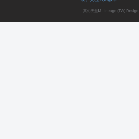
真の天堂M-Lineage (TW) Design. A