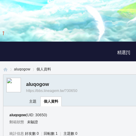
2
/
3
精選[1]
aluqogow
個人資料
aluqogow
https://bbs.lineagem.tw/?30650
真
›
›
主題
個人資料
aluqogow
(UID: 30650)
郵箱狀態
未驗證
統計信息
好友數 0
|
回帖數 1
|
主題數 0