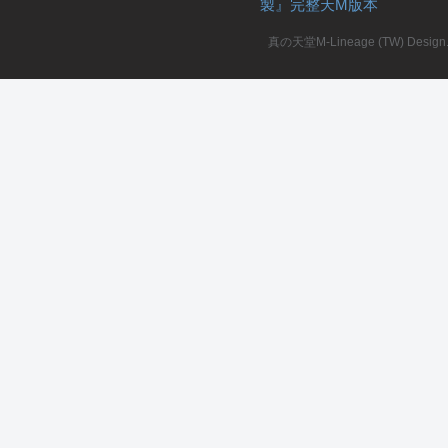
製』完整天M版本
堂
真の天堂M-Lineage (TW) Design. A
M
全