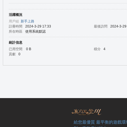
活躍概況
の
用戶組
新手上路
註冊時間
2024-3-29 17:33
最後訪問
2024-3-29
所在時區
使用系統默認
統計信息
已用空間
0 B
積分
4
貢獻
0
天
給您最優質 最平衡的遊戲環