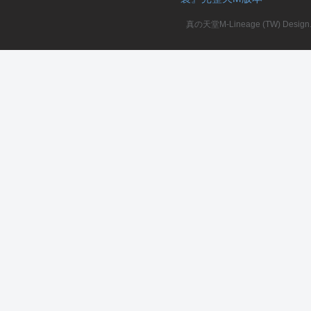
真の天堂M-Lineage (TW) Design. A