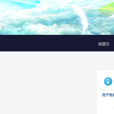
1
/
3
精選[1]
用戶登