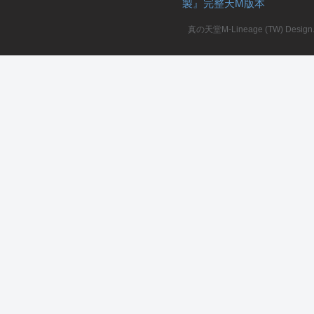
製』完整天M版本
堂
真の天堂M-Lineage (TW) Design. A
M
全