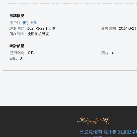
活躍概況
の
用戶組
新手上路
註冊時間
2024-3-29 14:49
最後訪問
2024-3-29
所在時區
使用系統默認
統計信息
已用空間
0 B
積分
4
貢獻
0
天
給您最優質 最平衡的遊戲環