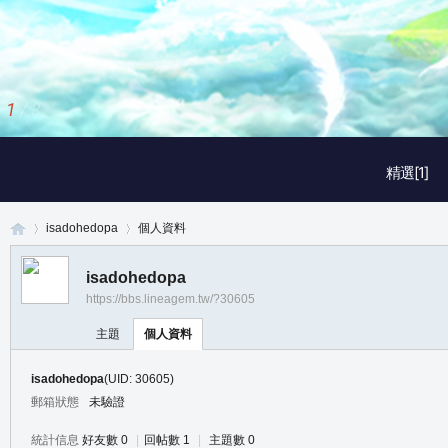
1
/
3
精選[1]
isadohedopa
個人資料
isadohedopa
https://bbs.lineagem.tw/?30605
真
›
›
主題
個人資料
isadohedopa
(UID: 30605)
郵箱狀態
未驗證
統計信息
好友數 0
|
回帖數 1
|
主題數 0