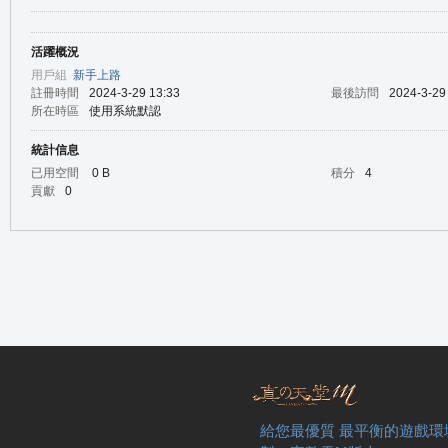
活躍概況
の
用戶組
新手上路
註冊時間
2024-3-29 13:33
最後訪問
2024-3-29
所在時區
使用系統默認
統計信息
已用空間
0 B
積分
4
貢獻
0
天
給您最優質 最平衡的遊戲環