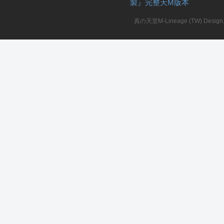
製』完整天M版本
堂
真の天堂M-Lineage (TW) Design. A
M
全