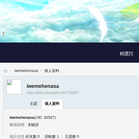
1
/
3
精選[1]
iwemehenasa
個人資料
iwemehenasa
https://bbs.lineagem.tw/?30587
真
›
›
主題
個人資料
iwemehenasa
(UID: 30587)
郵箱狀態
未驗證
統計信息
好友數 0
|
回帖數 1
|
主題數 0