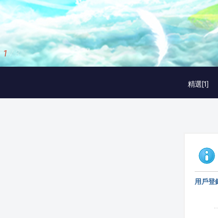
1
/
3
精選[1]
用戶登