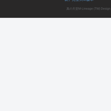
真の天堂M-Lineage (TW) Design. A