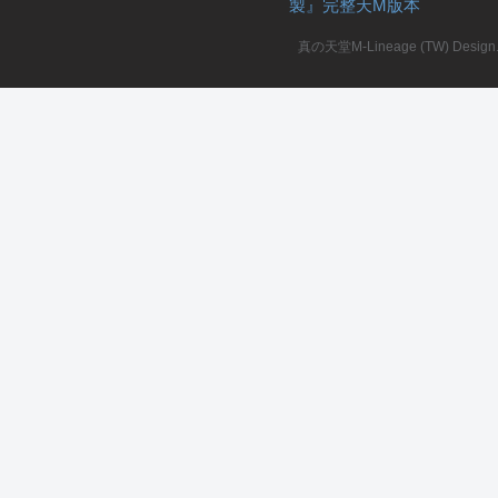
製』完整天M版本
堂
真の天堂M-Lineage (TW) Design. A
M
全