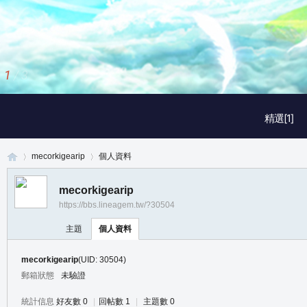
1
/
3
精選[1]
mecorkigearip
個人資料
mecorkigearip
https://bbs.lineagem.tw/?30504
真
›
›
主題
個人資料
mecorkigearip
(UID: 30504)
郵箱狀態
未驗證
統計信息
好友數 0
|
回帖數 1
|
主題數 0