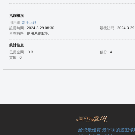
活躍概況
の
用戶組
新手上路
註冊時間
2024-3-29 08:30
最後訪問
2024-3-29
所在時區
使用系統默認
統計信息
已用空間
0 B
積分
4
貢獻
0
天
給您最優質 最平衡的遊戲環