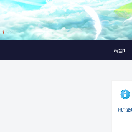
1
/
3
精選[1]
用戶登