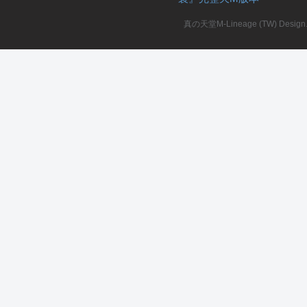
真の天堂M-Lineage (TW) Design. A