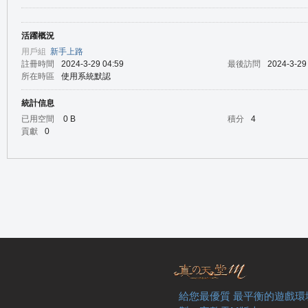
活躍概況
の
用戶組
新手上路
註冊時間
2024-3-29 04:59
最後訪問
2024-3-29
所在時區
使用系統默認
統計信息
已用空間
0 B
積分
4
貢獻
0
天
給您最優質 最平衡的遊戲環