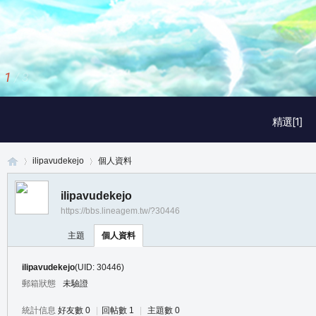
1
/
3
精選[1]
ilipavudekejo
個人資料
ilipavudekejo
https://bbs.lineagem.tw/?30446
真
›
›
主題
個人資料
ilipavudekejo
(UID: 30446)
郵箱狀態
未驗證
統計信息
好友數 0
|
回帖數 1
|
主題數 0