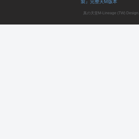
製』完整天M版本
堂
真の天堂M-Lineage (TW) Design. A
M
全