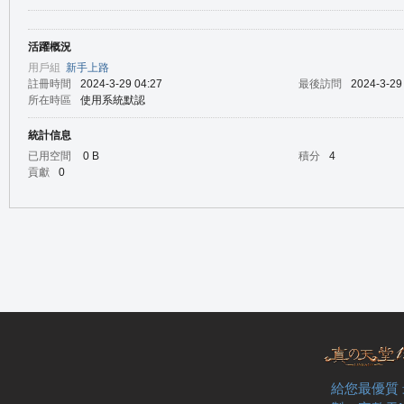
活躍概況
の
用戶組
新手上路
註冊時間
2024-3-29 04:27
最後訪問
2024-3-29
所在時區
使用系統默認
統計信息
已用空間
0 B
積分
4
貢獻
0
天
給您最優質