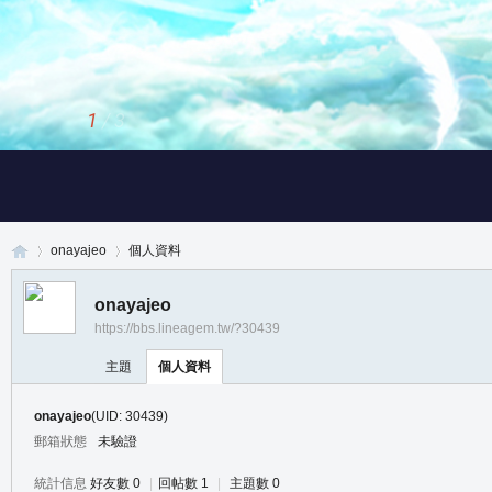
1
/
3
onayajeo
個人資料
onayajeo
https://bbs.lineagem.tw/?30439
真
›
›
主題
個人資料
onayajeo
(UID: 30439)
郵箱狀態
未驗證
統計信息
好友數 0
|
回帖數 1
|
主題數 0