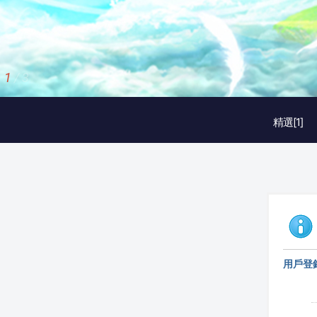
1
/
3
精選[1]
用戶登