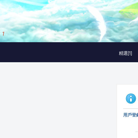
2
/
3
精選[1]
用戶登