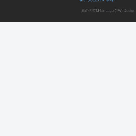
真の天堂M-Lineage (TW) Design. A