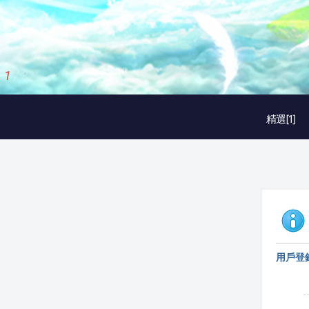
2
/
3
精選[1]
用戶登