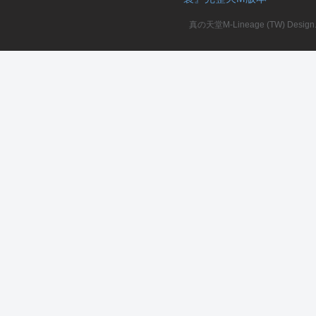
真の天堂M-Lineage (TW) Design. A