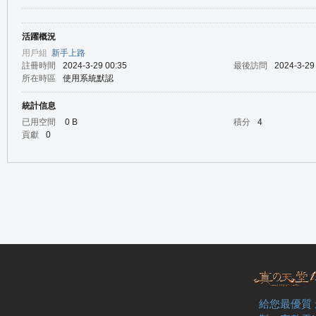
活躍概況
の
用戶組
新手上路
註冊時間
2024-3-29 00:35
最後訪問
2024-3-29
所在時區
使用系統默認
統計信息
已用空間
0 B
積分
4
貢獻
0
天
給您最優質