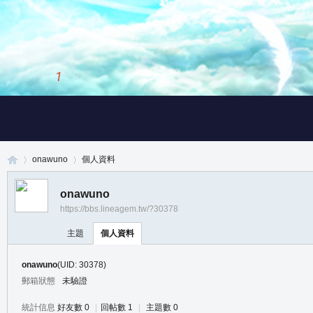
1
/
3
onawuno
個人資料
onawuno
https://bbs.lineagem.tw/?30378
真
›
›
主題
個人資料
onawuno
(UID: 30378)
郵箱狀態
未驗證
統計信息
好友數 0
|
回帖數 1
|
主題數 0