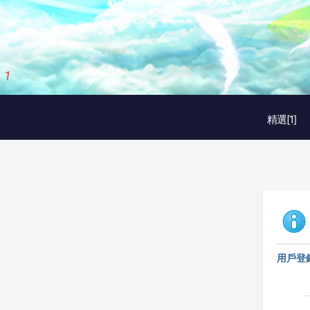
1
/
3
精選[1]
用戶登