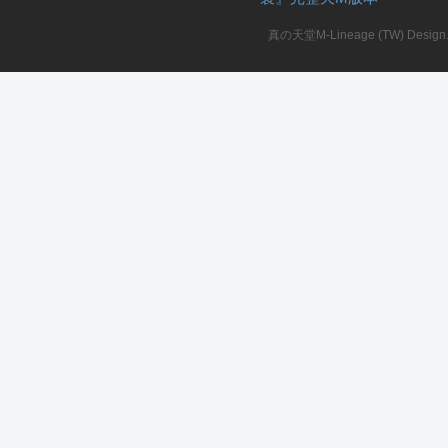
真の天堂M-Lineage (TW) Design. A